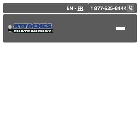
EN -
FR
1 877-635-8444