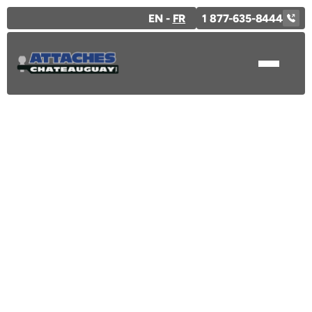
EN -
FR
1 877-635-8444