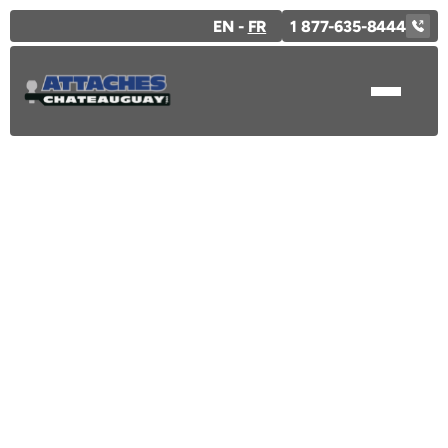
EN -
FR
1 877-635-8444