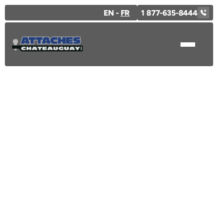
EN -
FR
1 877-635-8444