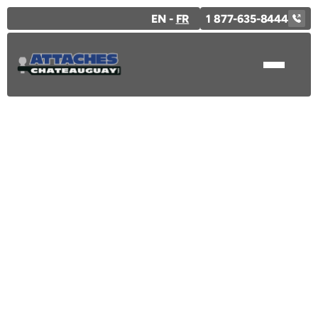
EN -
FR
1 877-635-8444