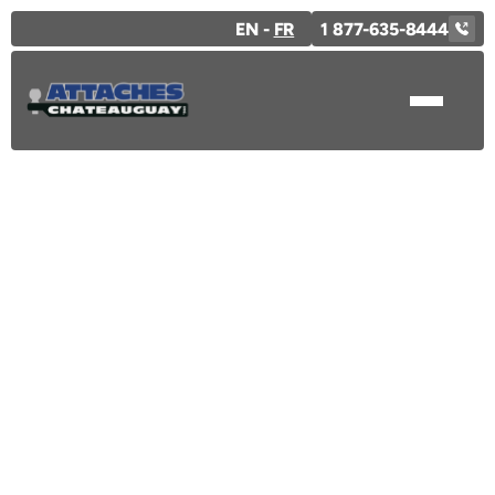
EN -
FR
1 877-635-8444