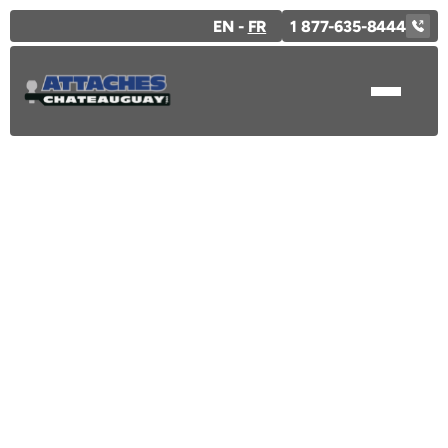
EN -
FR
1 877-635-8444